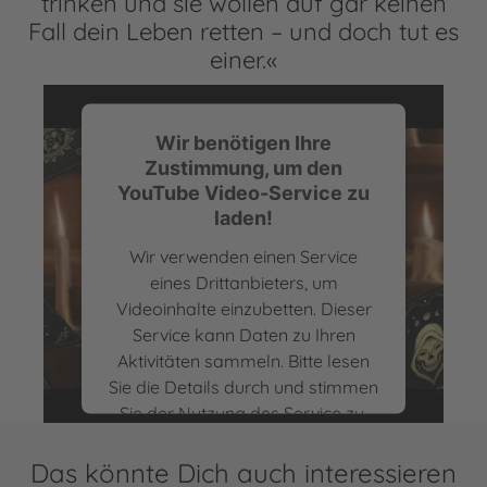
trinken und sie wollen auf gar keinen
Fall dein Leben retten – und doch tut es
einer.«
Wir benötigen Ihre
Zustimmung, um den
YouTube Video-Service zu
laden!
Wir verwenden einen Service
eines Drittanbieters, um
Videoinhalte einzubetten. Dieser
Buchtrailer | Secret Gods von Isabel Kritzer
Service kann Daten zu Ihren
Aktivitäten sammeln. Bitte lesen
Sie die Details durch und stimmen
Sie der Nutzung des Service zu,
um dieses Video anzusehen.
Das könnte Dich auch interessieren
Mehr Informationen