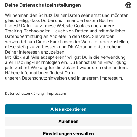
Cookies
Partnerprogramm (Affiliate)
Folge uns auf
* Versandkostenfrei ab 9,00 € Bestellwert innerhalb
Deutschlands
** Lieferzeit 1-3 Werktage innerhalb Deutschlands
Thienemann-Esslinger Verlag GmbH, Blumenstraße 36, D-70182
Stuttgart
BESTELLUNG WIDERRUFEN