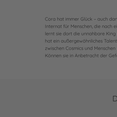
zu, um 
anz
Cora hat immer Glück – auch dan
Mehr In
Internat für Menschen, die nach 
lernt sie dort die unnahbare King 
Akze
hat ein außergewöhnliches Talent. 
powered 
zwischen Cosmics und Menschen a
Consent
P
Können sie in Anbetracht der Gef
D