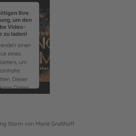
ötigen Ihre
ung, um den
be Video-
e zu laden!
wenden einen
ice eines
bieters, um
oinhalte
tten. Dieser
 kann Daten
 Aktivitäten
 Bitte lesen
Details durch
mmen Sie der
ring Storm von Marie Graßhoff
 des Service