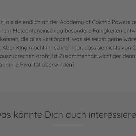
dieses Video
usehen.
n, als sie endlich an der Academy of Cosmic Powers
formationen
einem Meteoriteneinschlag besondere Fähigkeiten entw
kennen, die alles verkörpert, was sie selbst gerne wäre
ptieren
Aber King macht ihr schnell klar, dass sie nichts von Co
by
Usercentrics
uszubrechen droht, ist Zusammenhalt wichtiger denn 
 Management
latform
ahr ihre Rivalität überwinden?
as könnte Dich auch interessier