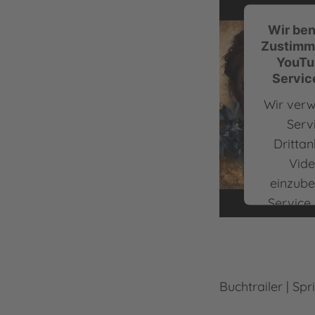
Wir ben
Zustimm
YouTu
Servic
Wir ver
Serv
Drittan
Vide
einzube
Service
zu Ihren
sammeln.
Sie die 
und sti
Buchtrailer | Sp
Nutzung