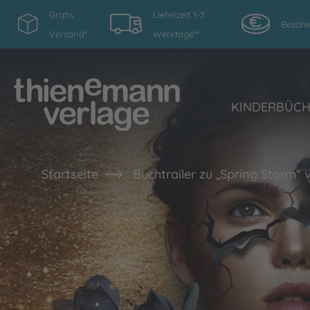
Gratis
Lieferzeit 1-3
Bezahl
Versand*
Werktage**
KINDERBÜC
Startseite
Buchtrailer zu „Spring Storm“