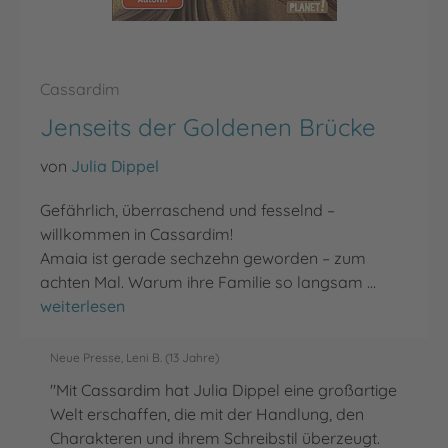
Cassardim
Jenseits der Goldenen Brücke
von
Julia Dippel
Gefährlich, überraschend und fesselnd –
willkommen in Cassardim!
Amaia ist gerade sechzehn geworden – zum
achten Mal. Warum ihre Familie so langsam …
Jenseits der Goldenen Brücke
weiterlesen
Neue Presse, Leni B. (13 Jahre)
"Mit Cassardim hat Julia Dippel eine großartige
Welt erschaffen, die mit der Handlung, den
Charakteren und ihrem Schreibstil überzeugt.