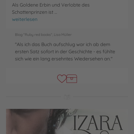
Als Goldene Erbin und Verlobte des
Schattenprinzen ist …
Jenseits der Schwarzen Treppe
weiterlesen
Blog "Ruby red books", Lisa Müller
"Als ich das Buch aufschlug war ich ab dem
ersten Satz sofort in der Geschichte - es fühlte
sich wie ein lang ersehntes Wiedersehen an."
Video abspielen