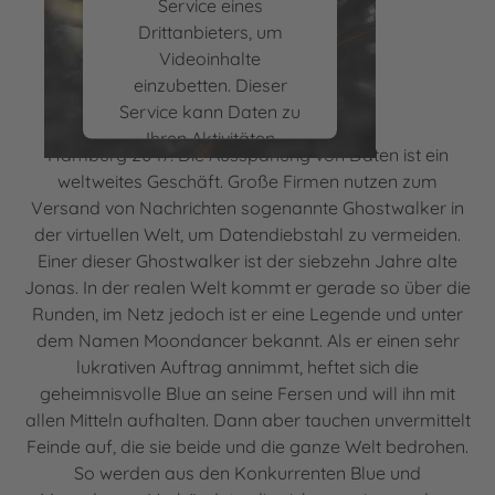
Service eines
Drittanbieters, um
Buchtrailer zu „Ghostwalker“ von Rainer
Videoinhalte
Wekwerth
einzubetten. Dieser
Service kann Daten zu
Ihren Aktivitäten
Hamburg 2047: Die Ausspähung von Daten ist ein
sammeln. Bitte lesen Sie
weltweites Geschäft. Große Firmen nutzen zum
die Details durch und
Versand von Nachrichten sogenannte Ghostwalker in
stimmen Sie der
der virtuellen Welt, um Datendiebstahl zu vermeiden.
Nutzung des Service zu,
Einer dieser Ghostwalker ist der siebzehn Jahre alte
um dieses Video
Jonas. In der realen Welt kommt er gerade so über die
anzusehen.
Runden, im Netz jedoch ist er eine Legende und unter
dem Namen Moondancer bekannt. Als er einen sehr
Mehr Informationen
lukrativen Auftrag annimmt, heftet sich die
geheimnisvolle Blue an seine Fersen und will ihn mit
Akzeptieren
allen Mitteln aufhalten. Dann aber tauchen unvermittelt
powered by
Usercentrics
Feinde auf, die sie beide und die ganze Welt bedrohen.
Consent Management
So werden aus den Konkurrenten Blue und
Platform