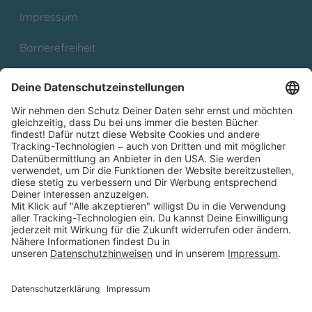
Impressum
Barrierefreiheit
Cookies
Partnerprogramm (Affiliate)
Folge uns auf
* Versandkostenfrei ab 9,00 € Bestellwert innerhalb
Deutschlands
** Lieferzeit 1-3 Werktage innerhalb Deutschlands
Thienemann-Esslinger Verlag GmbH, Blumenstraße 36, D-70182
Stuttgart