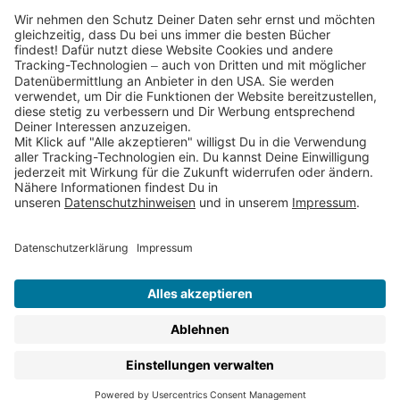
Partnerprogramm (Affiliate)
Folge uns auf
* Versandkostenfrei ab 9,00 € Bestellwert innerhalb
Deutschlands
** Lieferzeit 1-3 Werktage innerhalb Deutschlands
Thienemann-Esslinger Verlag GmbH, Blumenstraße 36, D-70182
Stuttgart
BESTELLUNG WIDERRUFEN