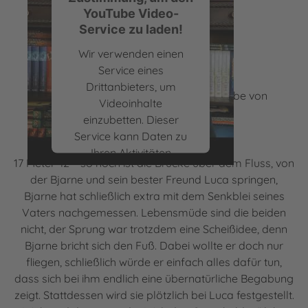
YouTube Video-
Service zu laden!
Wir verwenden einen
Service eines
Drittanbieters, um
DAS CAMP DER UNBEGABTEN – Leseprobe von
Videoinhalte
Boris Koch
einzubetten. Dieser
Service kann Daten zu
Ihren Aktivitäten
17 Meter 42 – so hoch ist die Brücke über dem Fluss, von
sammeln. Bitte lesen Sie
der Bjarne und sein bester Freund Luca springen,
die Details durch und
Bjarne hat schließlich extra mit dem Senkblei seines
stimmen Sie der
Vaters nachgemessen. Lebensmüde sind die beiden
Nutzung des Service zu,
nicht, der Sprung war trotzdem eine Scheißidee, denn
um dieses Video
Bjarne bricht sich den Fuß. Dabei wollte er doch nur
anzusehen.
fliegen, schließlich würde er einfach alles dafür tun,
dass sich bei ihm endlich eine übernatürliche Begabung
Mehr Informationen
zeigt. Stattdessen wird sie plötzlich bei Luca festgestellt.