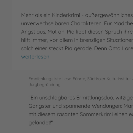
Mehr als ein Kinderkrimi - außergewöhnliche
unverwechselbaren Charakteren. Für Mädche
Angst aus, Mut an. Pia liebt diesen Spruch ih
hilft immer, vor allem in brenzligen Situation
solch einer steckt Pia gerade. Denn Oma Lore 
Ist Oma noch zu retten?
weiterlesen
Empfehlungsliste Lese-Fährte, Südtiroler Kulturinstitut
Jurybegründung
"Ein unschlagbares Ermittlungsduo, witzige 
Gangster und spannende Wendungen: Mari
mit diesem rasanten Sommerkrimi einen e
gelandet!"