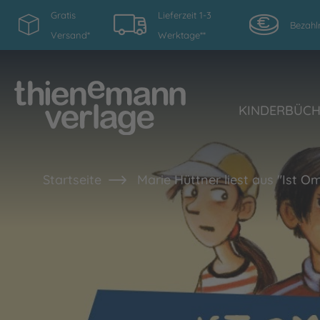
Gratis
Lieferzeit 1-3
Bezahl
Versand*
Werktage**
KINDERBÜC
Startseite
Marie Hüttner liest aus "Ist O