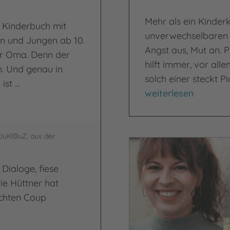
Mehr als ein Kinder
s Kinderbuch mit
unverwechselbaren 
n und Jungen ab 10.
Angst aus, Mut an. P
rer Oma. Denn der
hilft immer, vor all
en. Und genau in
solch einer steckt P
ist …
Ist Oma noch zu re
weiterlesen
 JuKIBuZ, aus der
Video abspielen
Dialoge, fiese
e Hüttner hat
chten Coup