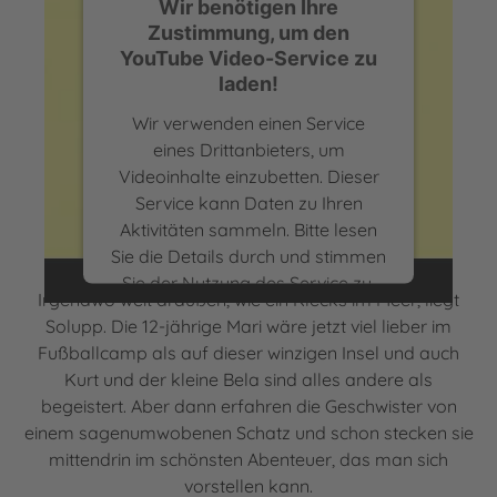
Wir benötigen Ihre
Zustimmung, um den
YouTube Video-Service zu
laden!
Wir verwenden einen Service
eines Drittanbieters, um
Videoinhalte einzubetten. Dieser
Buchtrailer zu „Sommer auf Solupp“ von Annika
Service kann Daten zu Ihren
Scheffel
Aktivitäten sammeln. Bitte lesen
Sie die Details durch und stimmen
Sie der Nutzung des Service zu,
Irgendwo weit draußen, wie ein Klecks im Meer, liegt
um dieses Video anzusehen.
Solupp. Die 12-jährige Mari wäre jetzt viel lieber im
Fußballcamp als auf dieser winzigen Insel und auch
Mehr Informationen
Kurt und der kleine Bela sind alles andere als
begeistert. Aber dann erfahren die Geschwister von
Akzeptieren
einem sagenumwobenen Schatz und schon stecken sie
powered by
Usercentrics Consent
mittendrin im schönsten Abenteuer, das man sich
Management Platform
vorstellen kann.