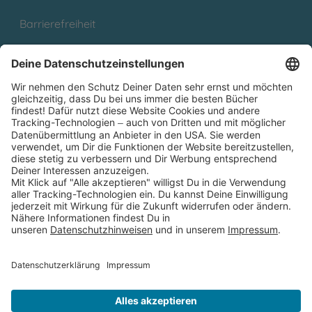
Barrierefreiheit
Cookies
Partnerprogramm (Affiliate)
Folge uns auf
* Versandkostenfrei ab 9,00 € Bestellwert innerhalb
Deutschlands
** Lieferzeit 1-3 Werktage innerhalb Deutschlands
Thienemann-Esslinger Verlag GmbH, Blumenstraße 36, D-70182
Stuttgart