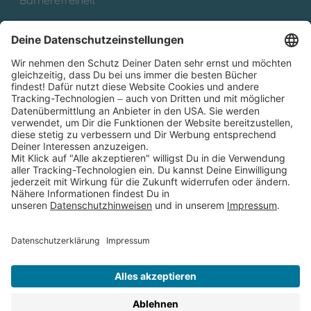
Cookies
Partnerprogramm (Affiliate)
Folge uns auf
* Versandkostenfrei ab 9,00 € Bestellwert innerhalb
Deutschlands
** Lieferzeit 1-3 Werktage innerhalb Deutschlands
Thienemann-Esslinger Verlag GmbH, Blumenstraße 36, D-70182
Stuttgart
BESTELLUNG WIDERRUFEN