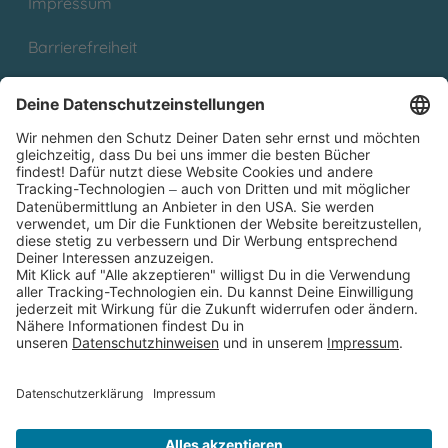
Impressum
Barrierefreiheit
Cookies
Partnerprogramm (Affiliate)
Folge uns auf
* Versandkostenfrei ab 9,00 € Bestellwert innerhalb
Deutschlands
** Lieferzeit 1-3 Werktage innerhalb Deutschlands
Thienemann-Esslinger Verlag GmbH, Blumenstraße 36, D-70182
Stuttgart