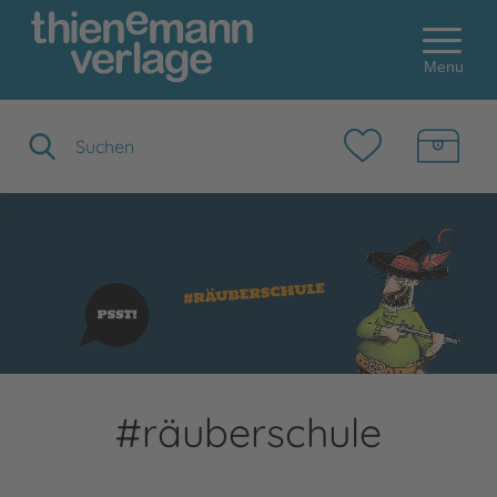
Menu
Suchbegriff eingeben
#räuberschule