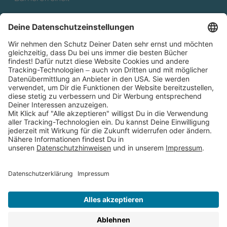
Cookies
Partnerprogramm (Affiliate)
Folge uns auf
* Versandkostenfrei ab 9,00 € Bestellwert innerhalb
Deutschlands
** Lieferzeit 1-3 Werktage innerhalb Deutschlands
Thienemann-Esslinger Verlag GmbH, Blumenstraße 36, D-70182
Stuttgart
BESTELLUNG WIDERRUFEN