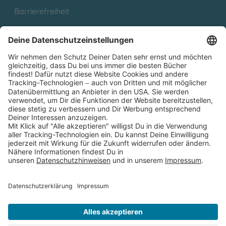
Barrierefreiheit
Cookies
Partnerprogramm (Affiliate)
Folge uns auf
* Versandkostenfrei ab 9,00 € Bestellwert innerhalb
Deutschlands
** Lieferzeit 1-3 Werktage innerhalb Deutschlands
Thienemann-Esslinger Verlag GmbH, Blumenstraße 36, D-70182
Stuttgart
BESTELLUNG WIDERRUFEN