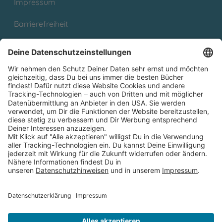
Impressum
Barrierefreiheit
Cookies
Partnerprogramm (Affiliate)
Folge uns auf
* Versandkostenfrei ab 9,00 € Bestellwert innerhalb
Deutschlands
** Lieferzeit 1-3 Werktage innerhalb Deutschlands
Thienemann-Esslinger Verlag GmbH, Blumenstraße 36, D-70182
Stuttgart