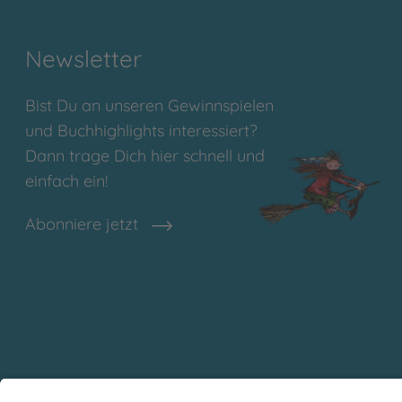
Newsletter
Bist Du an unseren Gewinnspielen
und Buchhighlights interessiert?
Dann trage Dich hier schnell und
einfach ein!
Abonniere jetzt