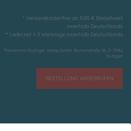
* Versandkostenfrei ab 9,00 € Bestellwert
innerhalb Deutschlands
** Lieferzeit 1-3 Werktage innerhalb Deutschlands
Thienemann-Esslinger Verlag GmbH, Blumenstraße 36, D-70182
Stuttgart
BESTELLUNG WIDERRUFEN