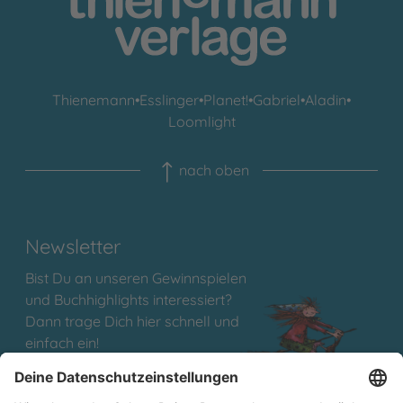
Thienemann
•
Esslinger
•
Planet!
•
Gabriel
•
Aladin
•
Loomlight
nach oben
Newsletter
Bist Du an unseren Gewinnspielen
und Buchhighlights interessiert?
Dann trage Dich hier schnell und
einfach ein!
Abonniere jetzt