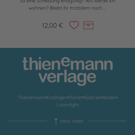
Ist eine Scheidung endgültig? Wo werde ich
wohnen? Bleibt ihr trotzdem noch ...
12,00 €
Thienemann
•
Esslinger
•
Planet!
•
Gabriel
•
Aladin
•
Loomlight
nach oben