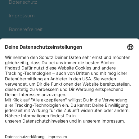
Datenschutz
Impressum
Barrierefreiheit
Cookies
Partnerprogramm (Affiliate)
Folge uns auf
* Versandkostenfrei ab 9,00 € Bestellwert innerhalb
Deutschlands
** Lieferzeit 1-3 Werktage innerhalb Deutschlands
Thienemann-Esslinger Verlag GmbH, Blumenstraße 36, D-70182