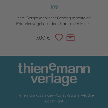
189
Ihr außergewöhnlicher Gesang machte die
Kanarienvögel aus dem Harz in der Mitte ...
17,00 €
Thienemann
•
Esslinger
•
Planet!
•
Gabriel
•
Aladin
•
Loomlight