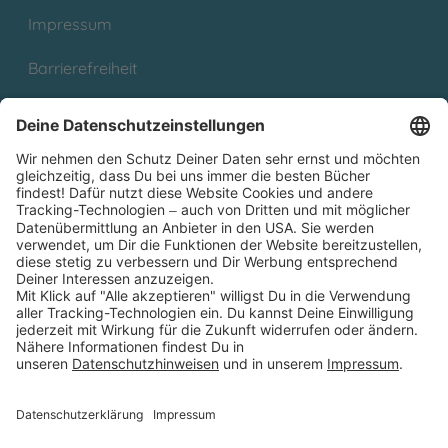
Impressum
Barrierefreiheit
Cookies
Partnerprogramm (Affiliate)
Folge uns auf
* Versandkostenfrei ab 9,00 € Bestellwert innerhalb
Deutschlands
** Lieferzeit 1-3 Werktage innerhalb Deutschlands
Thienemann-Esslinger Verlag GmbH, Blumenstraße 36, D-70182
Stuttgart