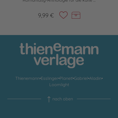
Romantasy-Anthologie für die kalte ...
9,99 €
Thienemann
•
Esslinger
•
Planet!
•
Gabriel
•
Aladin
•
Loomlight
nach oben