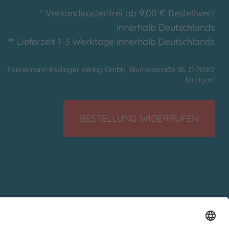
* Versandkostenfrei ab 9,00 € Bestellwert
innerhalb Deutschlands
** Lieferzeit 1-3 Werktage innerhalb Deutschlands
Thienemann-Esslinger Verlag GmbH, Blumenstraße 36, D-70182
Stuttgart
BESTELLUNG WIDERRUFEN