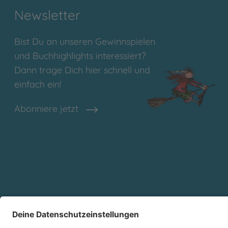
Newsletter
Bist Du an unseren Gewinnspielen
und Buchhighlights interessiert?
Dann trage Dich hier schnell und
einfach ein!
Abonniere jetzt