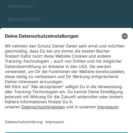
Impressum
Barrierefreiheit
Cookies
Partnerprogramm (Affiliate)
Folge uns auf
* Versandkostenfrei ab 9,00 € Bestellwert innerhalb
Deutschlands
** Lieferzeit 1-3 Werktage innerhalb Deutschlands
Thienemann-Esslinger Verlag GmbH, Blumenstraße 36, D-70182
Stuttgart