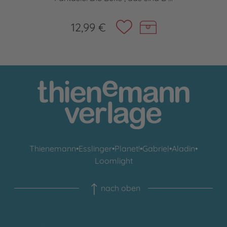
12,99 €
Thienemann
•
Esslinger
•
Planet!
•
Gabriel
•
Aladin
•
Loomlight
nach oben