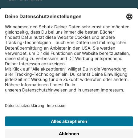
Cookies
Partnerprogramm (Affiliate)
Folge uns auf
* Versandkostenfrei ab 9,00 € Bestellwert innerhalb
Deutschlands
** Lieferzeit 1-3 Werktage innerhalb Deutschlands
Thienemann-Esslinger Verlag GmbH, Blumenstraße 36, D-70182
Stuttgart
BESTELLUNG WIDERRUFEN