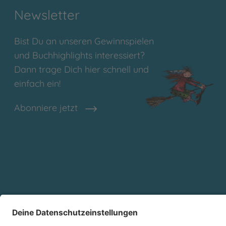
Newsletter
Bist Du an unseren Gewinnspielen
und Buchhighlights interessiert?
Dann trage Dich hier schnell und
einfach ein!
Abonniere jetzt