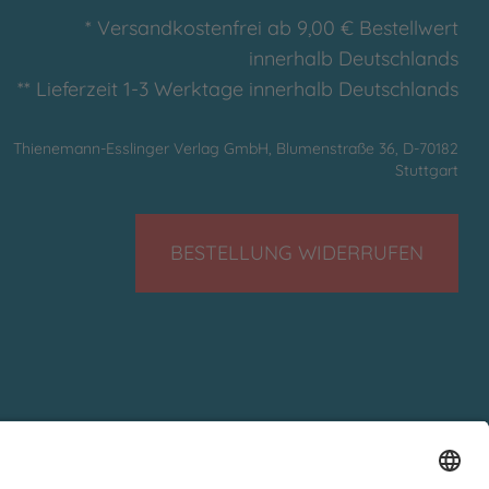
* Versandkostenfrei ab 9,00 € Bestellwert
innerhalb Deutschlands
** Lieferzeit 1-3 Werktage innerhalb Deutschlands
Thienemann-Esslinger Verlag GmbH, Blumenstraße 36, D-70182
Stuttgart
BESTELLUNG WIDERRUFEN