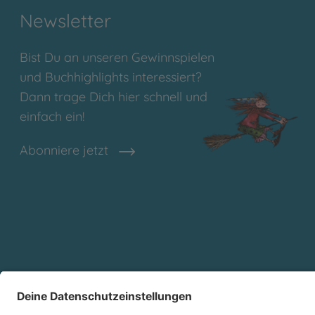
Newsletter
Bist Du an unseren Gewinnspielen
und Buchhighlights interessiert?
Dann trage Dich hier schnell und
einfach ein!
Abonniere jetzt