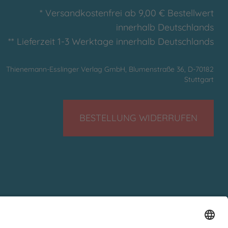
* Versandkostenfrei ab 9,00 € Bestellwert
innerhalb Deutschlands
** Lieferzeit 1-3 Werktage innerhalb Deutschlands
Thienemann-Esslinger Verlag GmbH, Blumenstraße 36, D-70182
Stuttgart
BESTELLUNG WIDERRUFEN