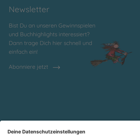
Newsletter
Bist Du an unseren Gewinnspielen
und Buchhighlights interessiert?
Dann trage Dich hier schnell und
einfach ein!
Abonniere jetzt