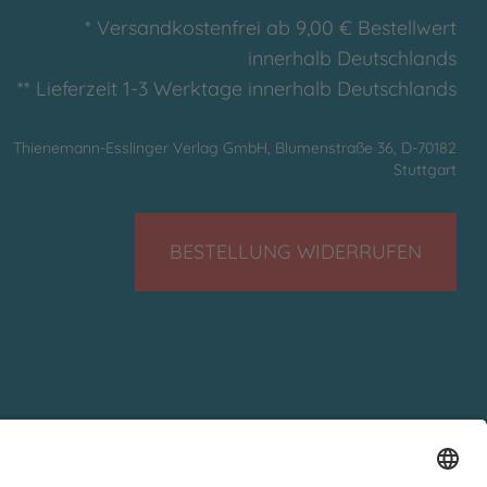
* Versandkostenfrei ab 9,00 € Bestellwert
innerhalb Deutschlands
** Lieferzeit 1-3 Werktage innerhalb Deutschlands
Thienemann-Esslinger Verlag GmbH, Blumenstraße 36, D-70182
Stuttgart
BESTELLUNG WIDERRUFEN