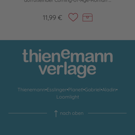
aufrüttelnder Coming-of-Age-Roman ...
11,99 €
Thienemann
•
Esslinger
•
Planet!
•
Gabriel
•
Aladin
•
Loomlight
nach oben