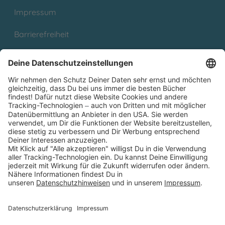
Impressum
Barrierefreiheit
Cookies
Partnerprogramm (Affiliate)
Folge uns auf
* Versandkostenfrei ab 9,00 € Bestellwert innerhalb
Deutschlands
** Lieferzeit 1-3 Werktage innerhalb Deutschlands
Thienemann-Esslinger Verlag GmbH, Blumenstraße 36, D-70182
Stuttgart