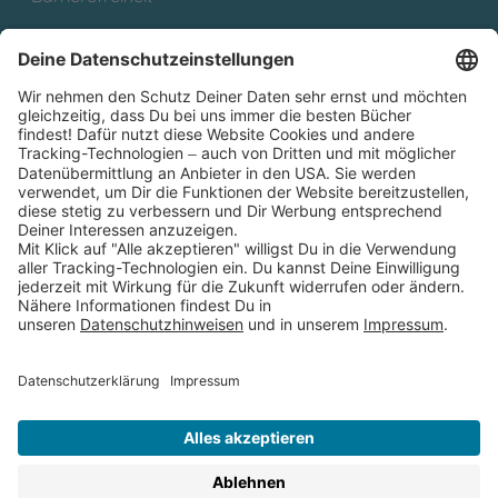
Cookies
Partnerprogramm (Affiliate)
Folge uns auf
* Versandkostenfrei ab 9,00 € Bestellwert innerhalb
Deutschlands
** Lieferzeit 1-3 Werktage innerhalb Deutschlands
Thienemann-Esslinger Verlag GmbH, Blumenstraße 36, D-70182
Stuttgart
BESTELLUNG WIDERRUFEN