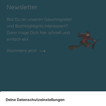
Newsletter
Bist Du an unseren Gewinnspielen
und Buchhighlights interessiert?
Dann trage Dich hier schnell und
einfach ein!
Abonniere jetzt