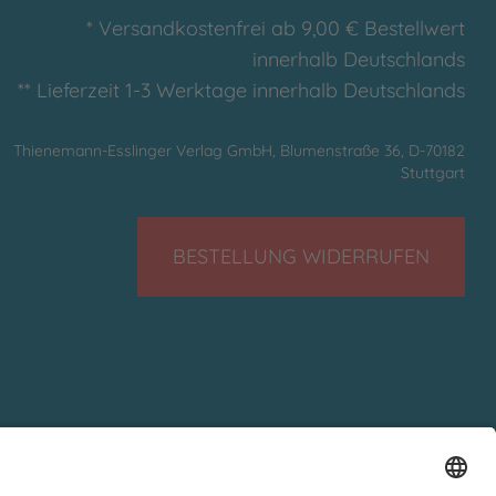
* Versandkostenfrei ab 9,00 € Bestellwert
innerhalb Deutschlands
** Lieferzeit 1-3 Werktage innerhalb Deutschlands
Thienemann-Esslinger Verlag GmbH, Blumenstraße 36, D-70182
Stuttgart
BESTELLUNG WIDERRUFEN