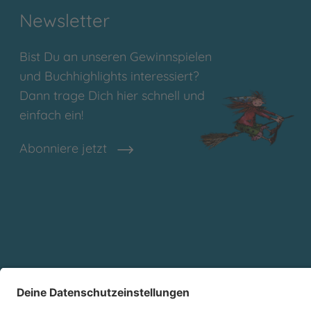
Newsletter
Bist Du an unseren Gewinnspielen
und Buchhighlights interessiert?
Dann trage Dich hier schnell und
einfach ein!
Abonniere jetzt