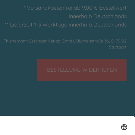
* Versandkostenfrei ab 9,00 € Bestellwert
innerhalb Deutschlands
** Lieferzeit 1-3 Werktage innerhalb Deutschlands
Thienemann-Esslinger Verlag GmbH, Blumenstraße 36, D-70182
Stuttgart
BESTELLUNG WIDERRUFEN