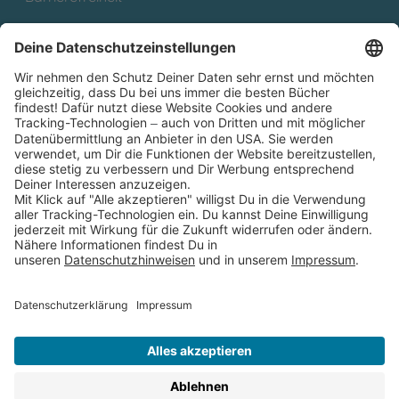
Cookies
Partnerprogramm (Affiliate)
Folge uns auf
* Versandkostenfrei ab 9,00 € Bestellwert innerhalb
Deutschlands
** Lieferzeit 1-3 Werktage innerhalb Deutschlands
Thienemann-Esslinger Verlag GmbH, Blumenstraße 36, D-70182
Stuttgart
BESTELLUNG WIDERRUFEN