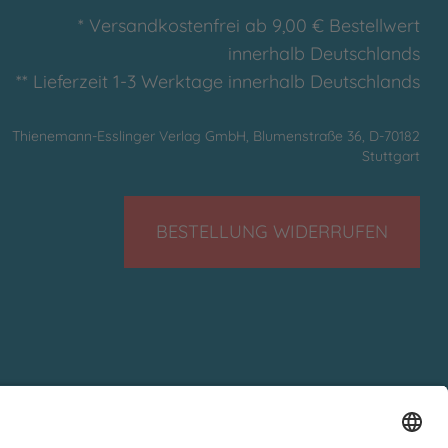
* Versandkostenfrei ab 9,00 € Bestellwert
innerhalb Deutschlands
** Lieferzeit 1-3 Werktage innerhalb Deutschlands
Thienemann-Esslinger Verlag GmbH, Blumenstraße 36, D-70182
Stuttgart
BESTELLUNG WIDERRUFEN