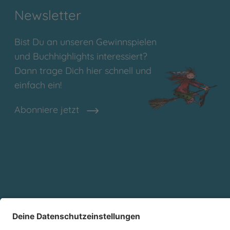
Newsletter
Bist Du an unseren Gewinnspielen
und Buchhighlights interessiert?
Dann trage Dich hier schnell und
einfach ein!
Abonniere jetzt