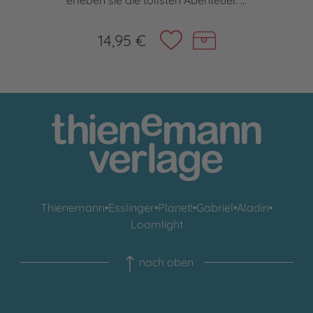
erleben sie die tollsten Abenteuer. ...
14,95 €
Thienemann
•
Esslinger
•
Planet!
•
Gabriel
•
Aladin
•
Loomlight
nach oben