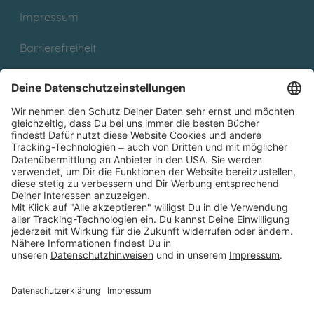
Impressum
Barrierefreiheit
Cookies
Partnerprogramm (Affiliate)
Folge uns auf
* Versandkostenfrei ab 9,00 € Bestellwert innerhalb
Deutschlands
** Lieferzeit 1-3 Werktage innerhalb Deutschlands
Thienemann-Esslinger Verlag GmbH, Blumenstraße 36, D-70182
Stuttgart