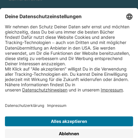
Cookies
Partnerprogramm (Affiliate)
Folge uns auf
* Versandkostenfrei ab 9,00 € Bestellwert innerhalb
Deutschlands
** Lieferzeit 1-3 Werktage innerhalb Deutschlands
Thienemann-Esslinger Verlag GmbH, Blumenstraße 36, D-70182
Stuttgart
BESTELLUNG WIDERRUFEN