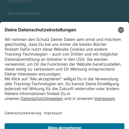
Impressum
Barrierefreiheit
Cookies
Partnerprogramm (Affiliate)
Folge uns auf
* Versandkostenfrei ab 9,00 € Bestellwert innerhalb
Deutschlands
** Lieferzeit 1-3 Werktage innerhalb Deutschlands
Thienemann-Esslinger Verlag GmbH, Blumenstraße 36, D-70182
Stuttgart