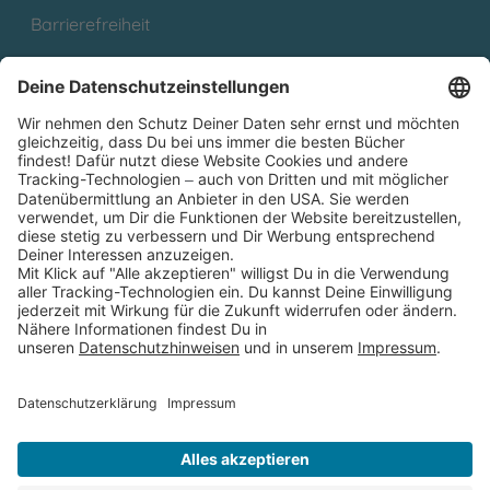
Barrierefreiheit
Cookies
Partnerprogramm (Affiliate)
Folge uns auf
* Versandkostenfrei ab 9,00 € Bestellwert innerhalb
Deutschlands
** Lieferzeit 1-3 Werktage innerhalb Deutschlands
Thienemann-Esslinger Verlag GmbH, Blumenstraße 36, D-70182
Stuttgart
BESTELLUNG WIDERRUFEN