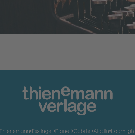
Thienemann
•
Esslinger
•
Planet!
•
Gabriel
•
Aladin
•
Loomligh