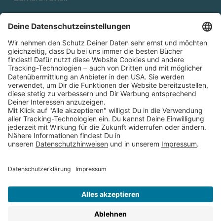
Cookies
Partnerprogramm (Affiliate)
Folge uns auf
* Versandkostenfrei ab 9,00 € Bestellwert innerhalb
Deutschlands
** Lieferzeit 1-3 Werktage innerhalb Deutschlands
Thienemann-Esslinger Verlag GmbH, Blumenstraße 36, D-70182
Stuttgart
BESTELLUNG WIDERRUFEN