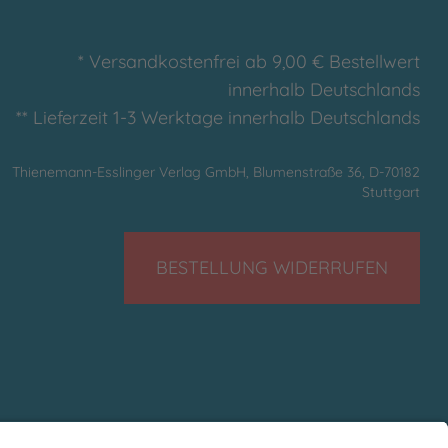
* Versandkostenfrei ab 9,00 € Bestellwert
innerhalb Deutschlands
** Lieferzeit 1-3 Werktage innerhalb Deutschlands
Thienemann-Esslinger Verlag GmbH, Blumenstraße 36, D-70182
Stuttgart
BESTELLUNG WIDERRUFEN