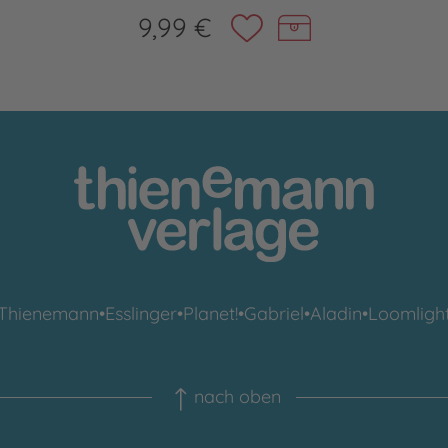
9,99 €
Thienemann
•
Esslinger
•
Planet!
•
Gabriel
•
Aladin
•
Loomligh
nach oben