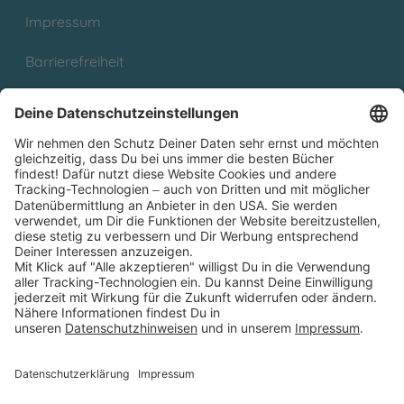
Impressum
Barrierefreiheit
Cookies
Partnerprogramm (Affiliate)
Folge uns auf
* Versandkostenfrei ab 9,00 € Bestellwert innerhalb
Deutschlands
** Lieferzeit 1-3 Werktage innerhalb Deutschlands
Thienemann-Esslinger Verlag GmbH, Blumenstraße 36, D-70182
Stuttgart