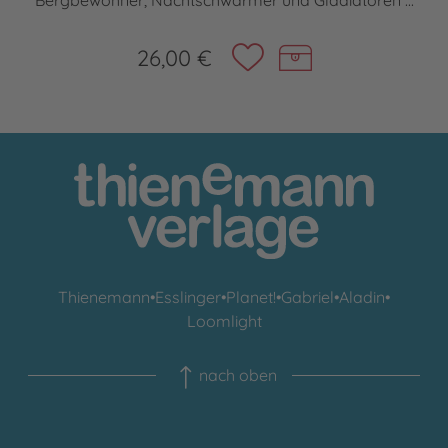
Bergbewohner, Nachtschwärmer und Gladiatoren ...
26,00 €
Thienemann
•
Esslinger
•
Planet!
•
Gabriel
•
Aladin
•
Loomlight
nach oben