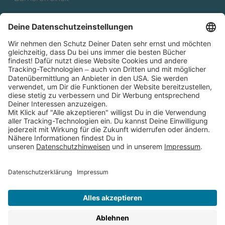
Cookies
Partnerprogramm (Affiliate)
Folge uns auf
* Versandkostenfrei ab 9,00 € Bestellwert innerhalb
Deutschlands
** Lieferzeit 1-3 Werktage innerhalb Deutschlands
Thienemann-Esslinger Verlag GmbH, Blumenstraße 36, D-70182
Stuttgart
BESTELLUNG WIDERRUFEN