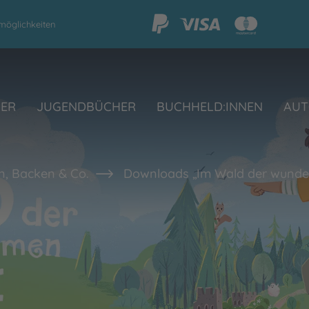
möglichkeiten
HER
JUGENDBÜCHER
BUCHHELD:INNEN
AUT
n, Backen & Co.
Downloads „Im Wald der wund