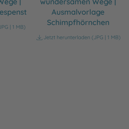
ege |
wundersamen Wege |
espenst
Ausmalvorlage
Schimpfhörnchen
JPG | 1 MB)
Jetzt herunterladen
(JPG | 1 MB)