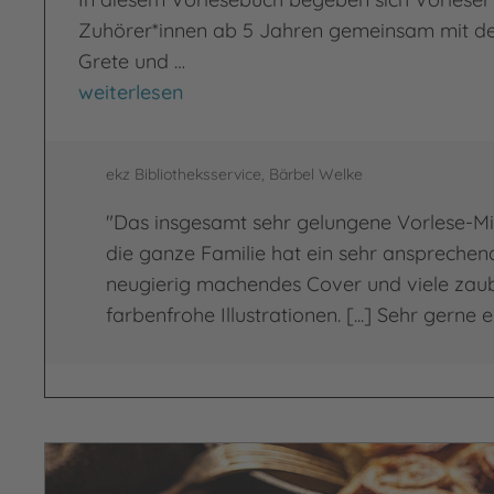
Zuhörer*innen ab 5 Jahren gemeinsam mit d
Grete und …
Im Wald der wundersamen Wege
weiterlesen
ekz Bibliotheksservice, Bärbel Welke
"Das insgesamt sehr gelungene Vorlese-M
die ganze Familie hat ein sehr ansprechen
neugierig machendes Cover und viele zau
farbenfrohe Illustrationen. [...] Sehr gerne 