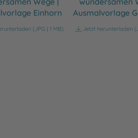
ersamen Wege |
wundersamen W
vorlage Einhorn
Ausmalvorlage G
erunterladen
(JPG | 1 MB)
Jetzt herunterladen
(