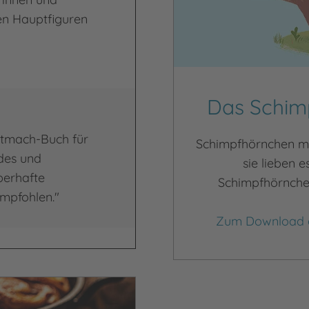
en Hauptfiguren
Das Schim
itmach-Buch für
Schimpfhörnchen ma
des und
sie lieben e
berhafte
Schimpfhörnchen
empfohlen."
Zum Download d