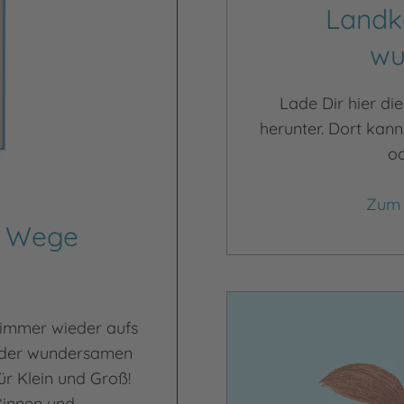
Landk
wu
Lade Dir hier d
herunter. Dort kan
od
Zum 
n Wege
 immer wieder aufs
 der wundersamen
ür Klein und Groß!
*innen und