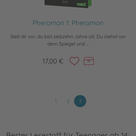
Pheromon 1: Pheromon
Stell dir vor, du bist siebzehn Jahre alt. Du stehst vor
dem Spiegel und ...
17,00 €
1
2
3
Bester Lesestoff für Teenager ab 14: