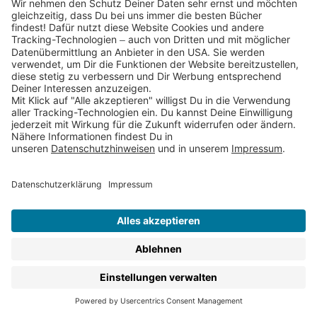
Kinderroman, ob etwas Spannendes oder etwas
Lustiges, ob
Sachbücher
oder ein Buch, mit dem Dein
Kind stundenlang in eine andere Welt abtauchen kann,
ob für ungeübte LeserInnen oder für absolute
Bücherwürmer – hier findest Du all unsere Bücher für
Kinder ab 10 Jahren.
Für Kinder ab 10 erscheinen in den Thienemann
Verlagen:
Kinderromane zum Selberlesen
Kinderbuch-Klassiker
Sachbücher für Kinder
Kinderbuch-Reihen
Lernbücher & Rätselbücher
Kinderbuch-Ebooks
Du möchtest regelmäßig Infos zu unseren
Kinderbuch-