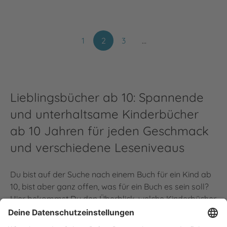
1
2
3
…
Lieblingsbücher ab 10: Spannende
und unterhaltsame Kinderbücher
ab 10 Jahren für jeden Geschmack
und verschiedene Leseniveaus
Du bist auf der Suche nach einem Buch für ein Kind ab
10, bist aber ganz offen, was für ein Buch es sein soll?
Hier bekommst Du den Überblick, welche Kinderbücher
ab 10 Jahren unter dem Dach der Thienemann Verlage
erscheinen. Egal ob
Klassiker
oder ein ganz neuer