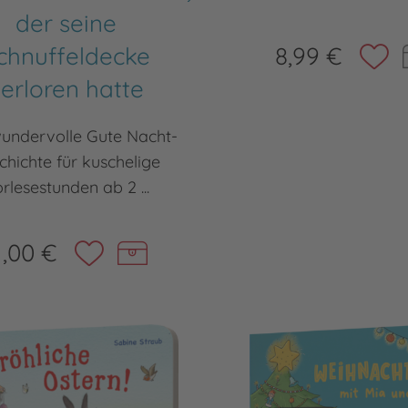
der seine
chnuffeldecke
8,99 €
erloren hatte
wundervolle Gute Nacht-
chichte für kuschelige
rlesestunden ab 2 ...
1,00 €