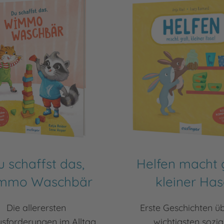
 schaffst das,
Helfen macht 
mmo Waschbär
kleiner Has
Die allerersten
Erste Geschichten üb
sforderungen im Alltag
wichtigsten sozia