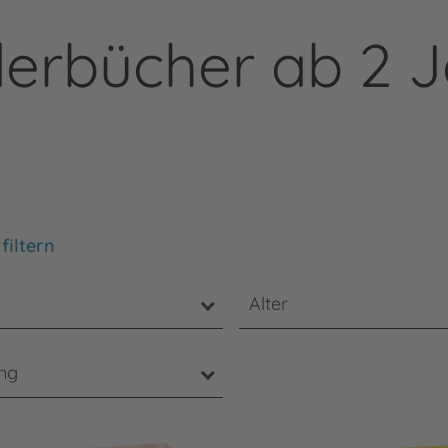
erbücher ab 2 
chten Sie, dass die Benutzung der nachstehenden Filter
filtern
Alter
ung