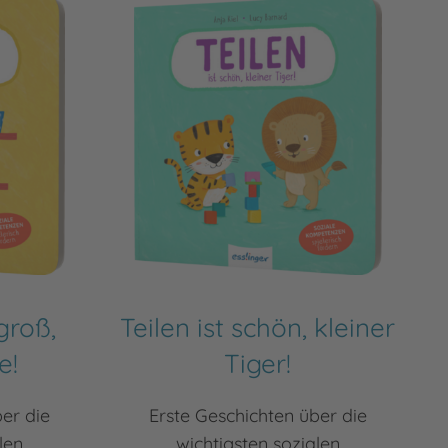
groß,
Teilen ist schön, kleiner
e!
Tiger!
er die
Erste Geschichten über die
len
wichtigsten sozialen