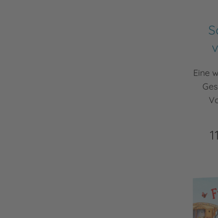
S
v
Eine 
Ges
Vo
1