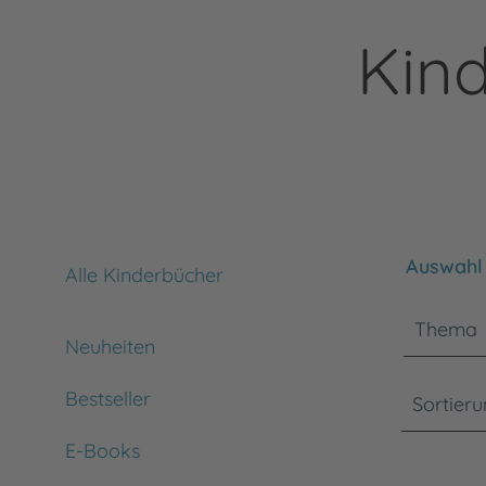
Kind
Bitte bea
Auswahl 
Alle Kinderbücher
Thema
Neuheiten
Bestseller
Sortier
E-Books