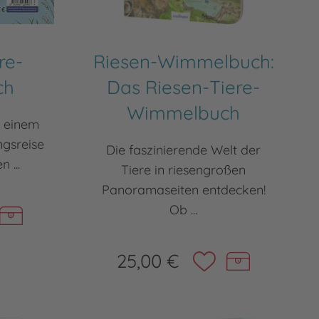
re-
Riesen-Wimmelbuch:
ch
Das Riesen-Tiere-
Wimmelbuch
n einem
ngsreise
Die faszinierende Welt der
 ...
Tiere in riesengroßen
Panoramaseiten entdecken!
Ob ...
25,00 €