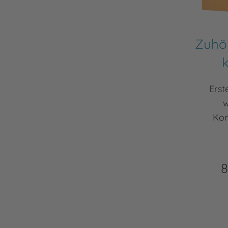
Zuhö
k
Erst
w
Kom
8