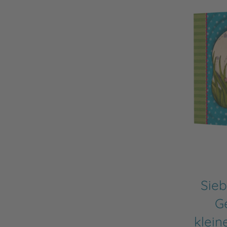
Sieb
G
klein