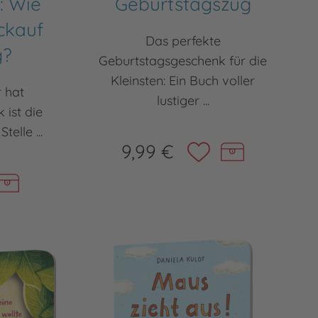
: Wie
Geburtstagszug
ckauf
Das perfekte
g?
Geburtstagsgeschenk für die
Kleinsten: Ein Buch voller
r hat
lustiger ...
 ist die
elle ...
9,99 €