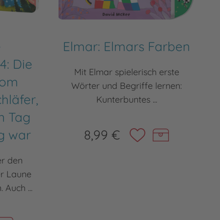
e
Elmar: Elmars Farben
4: Die
Mit Elmar spielerisch erste
vom
Wörter und Begriffe lernen:
hläfer,
Kunterbuntes ...
n Tag
g war
8,99 €
er den
er Laune
 Auch ...