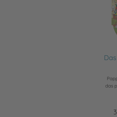
Das
Papp
das p
3