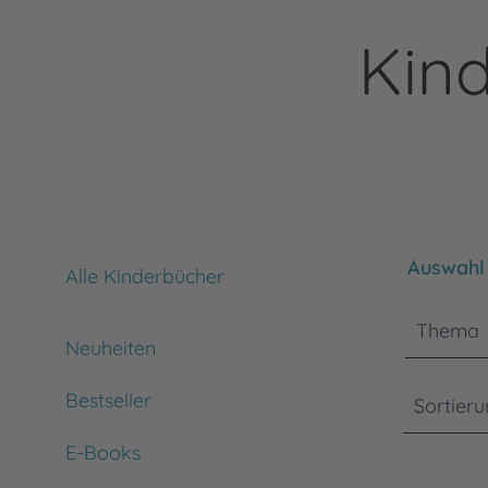
Kind
Bitte bea
Auswahl 
Alle Kinderbücher
Thema
Neuheiten
Bestseller
Sortier
E-Books