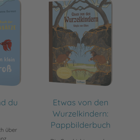
nd du
Etwas von den
Wurzelkindern:
Pappbilderbuch
ch über
anz