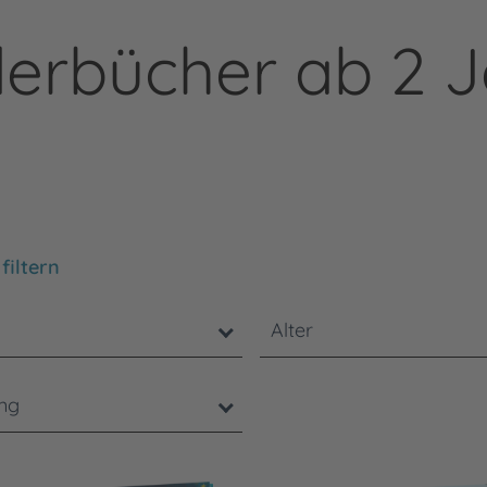
erbücher ab 2 
chten Sie, dass die Benutzung der nachstehenden Filter
filtern
Alter
ung