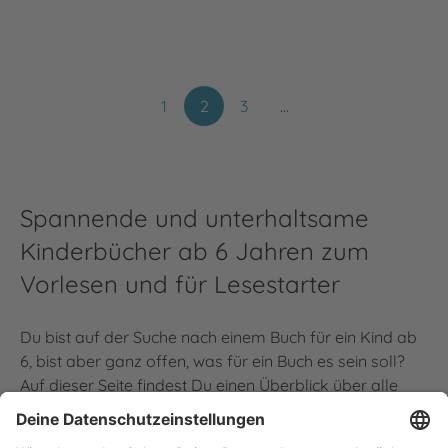
1
2
3
…
Spannende und unterhaltsame
Kinderbücher ab 6 Jahren zum
Vorlesen und für Lesestarter
Du bist auf der Suche nach einem Buch für ein Kind ab
6, bist aber ganz offen, was für ein Buch es sein soll?
Auf dieser Seite findest Du einen Überblick über alle
Kinderbücher ab 6 Jahren, die unter dem Dach der
Thienemann Verlage erscheinen. Ganz gleich, ob