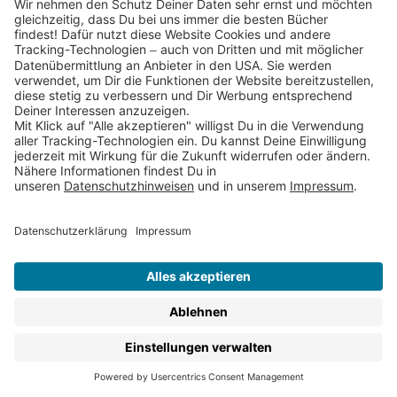
Kinderbuchklassiker
oder neuer Kinderroman, ob zum
Vorlesen
oder für LeseanfängerInnen
zum ersten
Selberlesen
, ob zum Lernen oder zum Träumen –
schau Dich um und entdecke neue Lieblingsbücher für
Kinder ab 6 Jahren.
Für Kinder ab 6 erscheinen in den Thienemann
Verlagen:
Bilderbücher
Vorlesebücher
Kinderromane zum Selberlesen
Kinderbuch-Klassiker
Sachbücher für Kinder
Kinderbuch-Reihen
Lernbücher & Rätselbücher
Malbücher & Stickerbücher
Christliche Kinderbücher
Kinderbuch-Ebooks