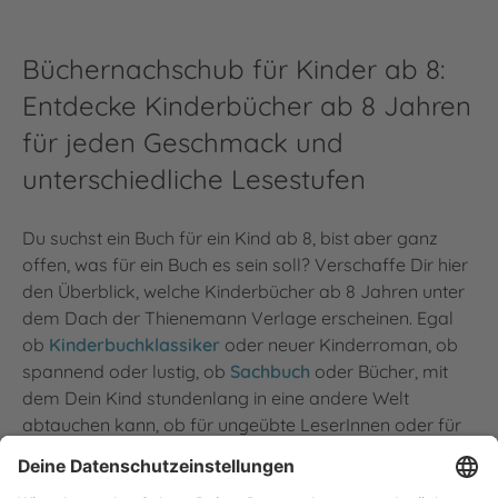
Büchernachschub für Kinder ab 8:
Entdecke Kinderbücher ab 8 Jahren
für jeden Geschmack und
unterschiedliche Lesestufen
Du suchst ein Buch für ein Kind ab 8, bist aber ganz
offen, was für ein Buch es sein soll? Verschaffe Dir hier
den Überblick, welche Kinderbücher ab 8 Jahren unter
dem Dach der Thienemann Verlage erscheinen. Egal
ob
Kinderbuchklassiker
oder neuer Kinderroman, ob
spannend oder lustig, ob
Sachbuch
oder Bücher, mit
dem Dein Kind stundenlang in eine andere Welt
abtauchen kann, ob für ungeübte LeserInnen oder für
kleine VielleserInnen – hier findest Du all unsere Bücher
für Kinder ab 8 Jahren.