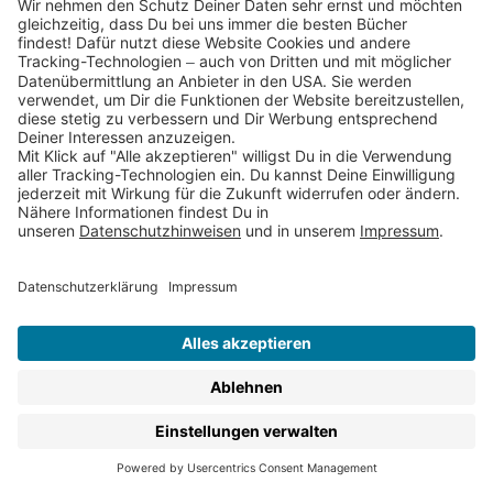
Für Kinder ab 8 erscheinen in den Thienemann
Verlagen:
Kinderromane zum Selberlesen
Kinderbuch-Klassiker
Sachbücher für Kinder
Kinderbuch-Reihen
Lernbücher & Rätselbücher
Christliche Kinderbücher
Alben & Freundebücher
Kinderbuch-Ebooks
Du möchtest regelmäßig Infos zu unseren
Kinderbüchern ab 8 bekommen?
Dann abonniere am
besten gleich unseren Kinderbuch-Newsletter
.