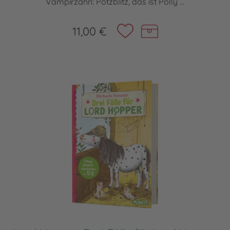
Vampirzahn: Potzblitz, das ist Polly ...
11,00 €