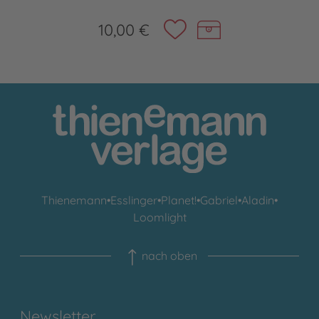
10,00 €
Thienemann
•
Esslinger
•
Planet!
•
Gabriel
•
Aladin
•
Loomlight
nach oben
Newsletter