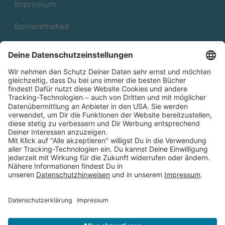
Impressum
Barrierefreiheit
Cookies
Partnerprogramm (Affiliate)
Folge uns auf
* Versandkostenfrei ab 9,00 € Bestellwert innerhalb
Deutschlands
** Lieferzeit 1-3 Werktage innerhalb Deutschlands
Thienemann-Esslinger Verlag GmbH, Blumenstraße 36, D-70182
Stuttgart