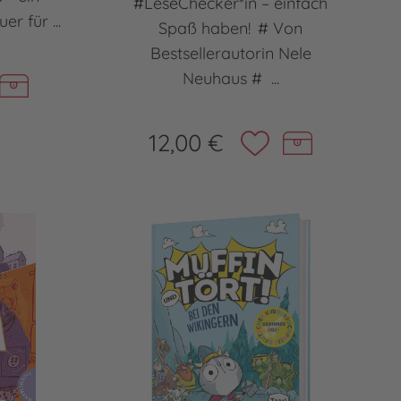
#LeseChecker*in – einfach
r für ...
Spaß haben! # Von
Bestsellerautorin Nele
Neuhaus # ...
12,00 €