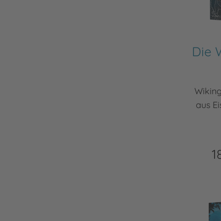
Die 
Wiking
aus Ei
1