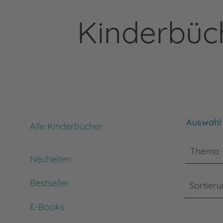
Kinderbüc
Bitte bea
Auswahl 
Alle Kinderbücher
Thema
Neuheiten
Bestseller
Sortier
E-Books