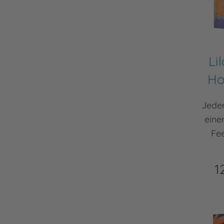
Li
Ho
Jeder
eine
Fee
1