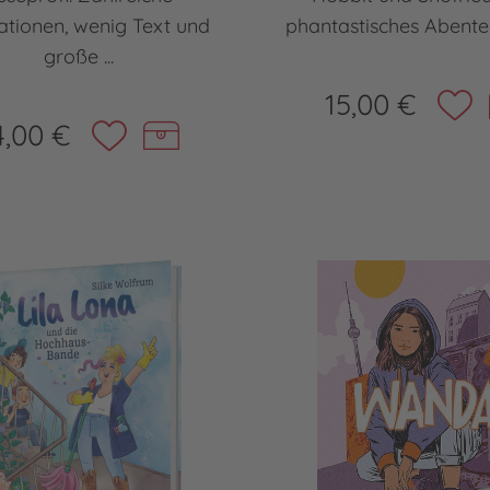
trationen, wenig Text und
phantastisches Abenteue
große ...
15,00 €
4,00 €