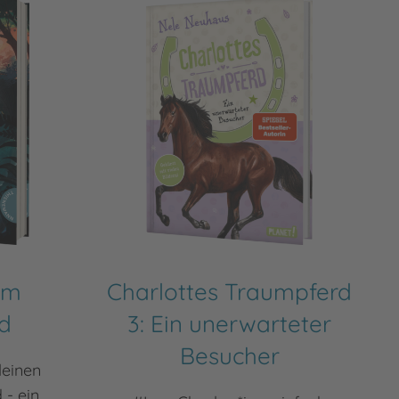
em
Charlottes Traumpferd
d
3: Ein unerwarteter
Besucher
leinen
 - ein