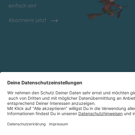
einfach ein!
Abonniere jetzt